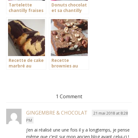
Tartelette
Donuts chocolat
chantilly fraises
et sa chantilly
passion
Recette de cake
Recette
marbré au
brownies au
chocolat
chocolat
1 Comment
GINGEMBRE & CHOCOLAT
21 mai 2018 at 8:28
PM
j’en ai réalisé une une fois il y a longtemps, je pense
même que c’est sur mon ancien blog avant celui-ci !