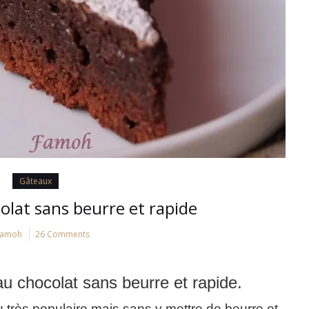
Gâteaux
olat sans beurre et rapide
Famoh
26 Comments
u chocolat sans beurre et rapide.
u très populaire mais sans y mettre de beurre et