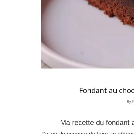
Fondant au choc
By
Ma recette du fondant a
J’ai voulu essayer de faire un gâtea