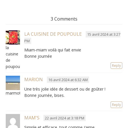
3 Comments
LA CUISINE DE POUPOULE
15 avril 2024 at 3:27
PM
la
Miam-miam voilà qui fait envie
cuisine
Bonne journée
de
Reply
poupoule
MARION
16 avril 2024 at 6:32 AM
Une très jolie idée de dessert ou de goûter !
marmottemarion
Bonne journée, bises.
Reply
MAM'S
22 avril 2024 at 3:18 PM
Simple et efficace, tout comme j’aime.