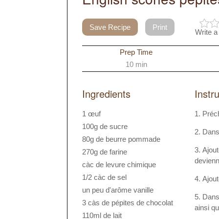
Save Recipe
Print
Write a
Prep Time
10 min
Ingredients
Instr
1 œuf
Préch
100g de sucre
Dans 
80g de beurre pommade
Ajout
270g de farine
devienn
càc de levure chimique
1/2 càc de sel
Ajout
un peu d'arôme vanille
Dans 
3 càs de pépites de chocolat
ainsi que
110ml de lait