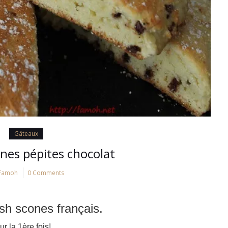
Gâteaux
ones pépites chocolat
Famoh
0 Comments
sh scones français.
 la 1ère fois!