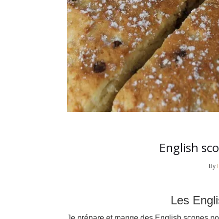
English sc
By
Les Engli
Je prépare et mange des English scones pour