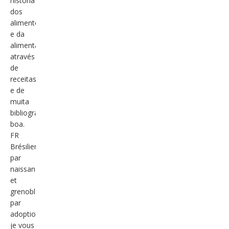
história
dos
alimentos
e da
alimentação
através
de
receitas
e de
muita
bibliografia
boa.
FR
Brésilienne
par
naissance
et
grenobloise
par
adoption,
je vous