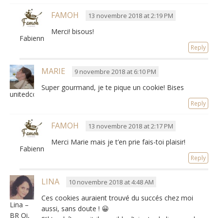
FAMOH
13 novembre 2018 at 2:19 PM
Merci! bisous!
Fabienne
Reply
MARIE
9 novembre 2018 at 6:10 PM
Super gourmand, je te pique un cookie! Bises
unitedcoloursofmacarons
Reply
FAMOH
13 novembre 2018 at 2:17 PM
Merci Marie mais je t’en prie fais-toi plaisir!
Fabienne
Reply
LINA
10 novembre 2018 at 4:48 AM
Ces cookies auraient trouvé du succés chez moi
Lina –
aussi, sans doute ! 😀
BR Oi,