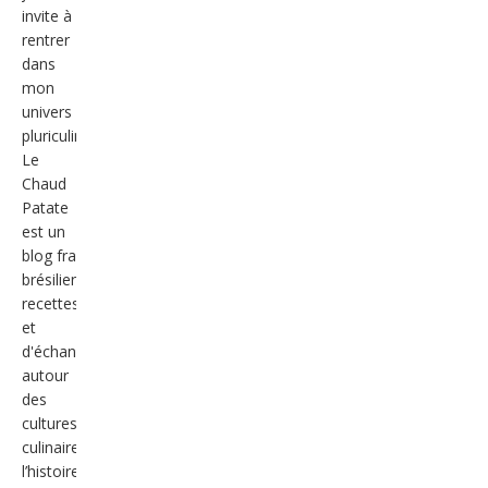
invite à
rentrer
dans
mon
univers
pluriculinaire.
Le
Chaud
Patate
est un
blog franco-
brésilien de
recettes
et
d'échanges
autour
des
cultures
culinaires, de
l’histoire