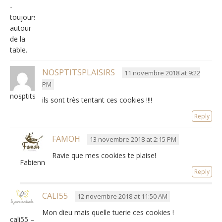
-
toujours
autour
de la
table.
NOSPTITSPLAISIRS
11 novembre 2018 at 9:22
PM
nosptitsplaisirs
ils sont très tentant ces cookies !!!!
Reply
FAMOH
13 novembre 2018 at 2:15 PM
Ravie que mes cookies te plaise!
Fabienne
Reply
CALI55
12 novembre 2018 at 11:50 AM
Mon dieu mais quelle tuerie ces cookies !
cali55 –