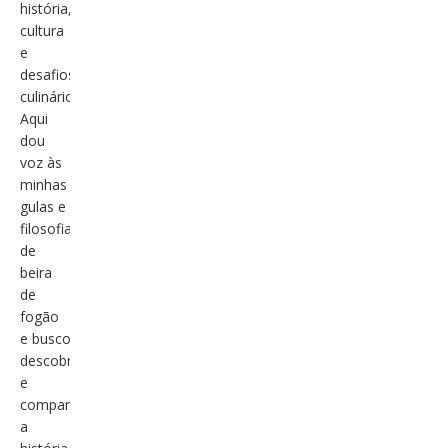
história,
cultura
e
desafios
culinários.
Aqui
dou
voz às
minhas
gulas e
filosofias
de
beira
de
fogão
e busco
descobrir
e
compartilhar
a