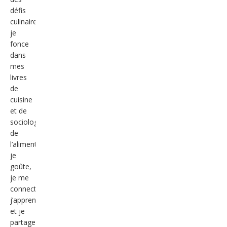
défis
culinaires,
je
fonce
dans
mes
livres
de
cuisine
et de
sociologie/anthropologie
de
l’alimentation,
je
goûte,
je me
connecte,
j’apprends
et je
partage