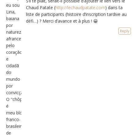
S’il te plaît, serait-il possible d’ajouter le lien vers le
eu sou
Chaud Patate (
http://lechaudpatate.com
) dans ta
Lina,
liste de participants (histoire d’inscription tardive au
baiana
défi…) ? Merci d’avance et à plus ! 😀
por
Reply
natureza,
afrancesada
pelo
coração
e
cidadã
do
mundo
por
convicção.
O "chôpatátt"
é
meu blog
franco-
brasileiro
de