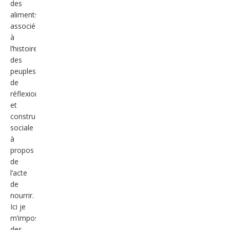
des
aliments
associée
à
l’histoire
des
peuples,
de
réflexion
et
construction
sociale
à
propos
de
l’acte
de
nourrir.
Ici je
m’impose
des