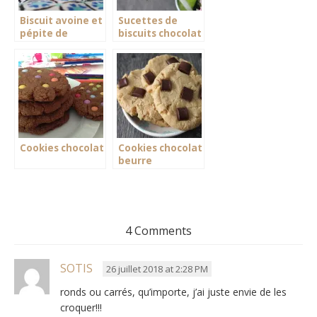
Biscuit avoine et
Sucettes de
pépite de
biscuits chocolat
chocolat
pralin
Cookies chocolat
Cookies chocolat
beurre
cacahuète
4 Comments
SOTIS
26 juillet 2018 at 2:28 PM
ronds ou carrés, qu’importe, j’ai juste envie de les
croquer!!!