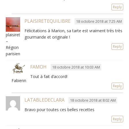
Reply
PLAISIRETEQUILIBRE
18 octobre 2018 at 7:25 AM
Félicitations à Marion, sa tarte est vraiment très très
plaisiretequilibre
gourmande et originale !
–
Reply
Région
parisienne
FAMOH
18 octobre 2018 at 10:03 AM
Tout à fait d’accord!
Fabienne
Reply
LATABLEDECLARA
18 octobre 2018 at 8:02 AM
Bravo pour toutes ces belles recettes
Reply