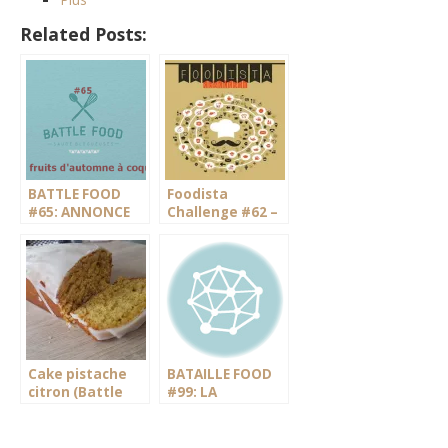
Related Posts:
BATTLE FOOD
Foodista
#65: ANNONCE
Challenge #62 –
DU THEME
Annonce de la
nouvelle
marraine
Cake pistache
BATAILLE FOOD
citron (Battle
#99: LA
Food #65)
PROCHAINE
MARRAINE