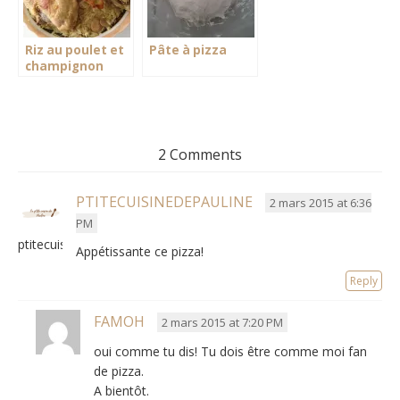
Riz au poulet et
Pâte à pizza
champignon
2 Comments
PTITECUISINEDEPAULINE
2 mars 2015 at 6:36
PM
ptitecuisinedepauline
Appétissante ce pizza!
Reply
FAMOH
2 mars 2015 at 7:20 PM
oui comme tu dis! Tu dois être comme moi fan
de pizza.
A bientôt.