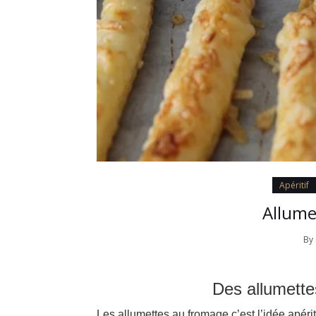
Apéritif
Allume
By
Des allumette
Les allumettes au fromage c’est l’idée apériti