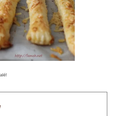
alé!
e