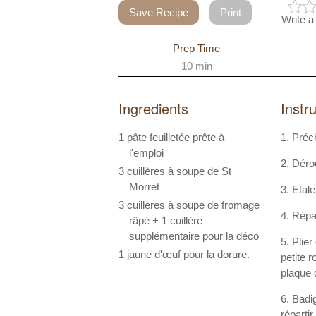
Save Recipe
Print
Write a
Prep Time
10 min
Ingredients
Instr
1 pâte feuilletée prête à
Préch
l'emploi
Dérou
3 cuillères à soupe de St
Morret
Etale
3 cuillères à soupe de fromage
Répar
râpé + 1 cuillère
supplémentaire pour la déco
Plier
1 jaune d'œuf pour la dorure.
petite 
plaque 
Badi
réparti