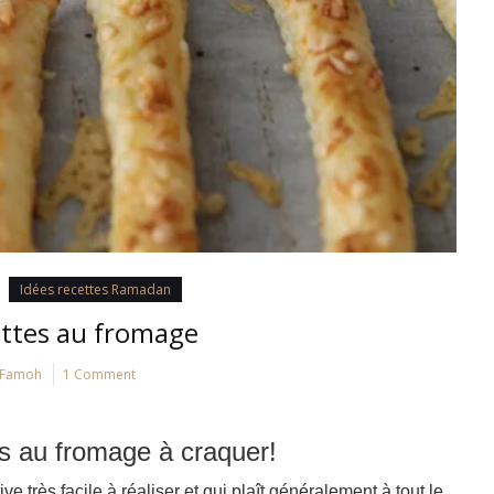
Idées recettes Ramadan
ttes au fromage
Famoh
1 Comment
s au fromage à craquer!
ve très facile à réaliser et qui plaît généralement à tout le