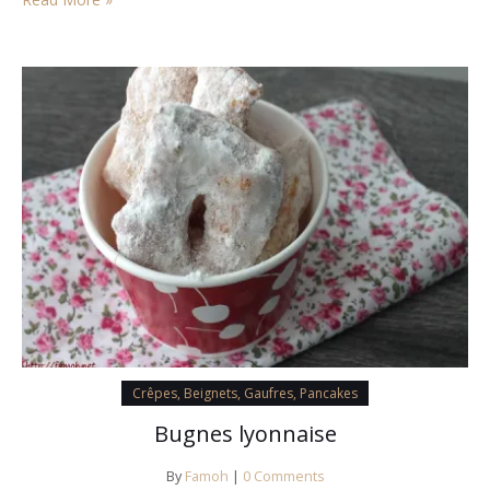
Crêpes, Beignets, Gaufres, Pancakes
Bugnes lyonnaise
By
Famoh
|
0 Comments