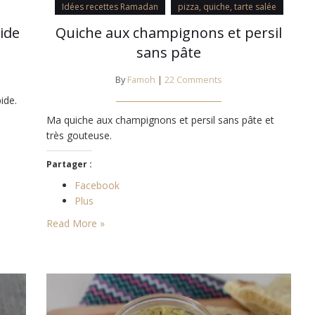
Idées recettes Ramadan
pizza, quiche, tarte salée
ide
Quiche aux champignons et persil
sans pâte
By
Famoh
|
22 Comments
ide.
Ma quiche aux champignons et persil sans pâte et
très gouteuse.
Partager :
Facebook
Plus
Read More »