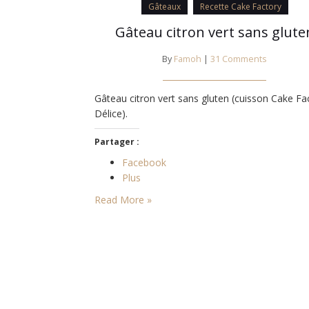
Gâteaux
Recette Cake Factory
Gâteau citron vert sans glute
By
Famoh
|
31 Comments
Gâteau citron vert sans gluten (cuisson Cake Fa
Délice).
Partager :
Facebook
Plus
Read More »