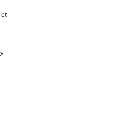
 et
ge