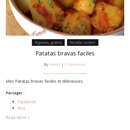
légumes, gratins
Recette cookeo
Patatas bravas faciles
By
Famoh
|
2 Comments
Mes Patatas bravas faciles et délicieuses.
Partager :
Facebook
Plus
Read More »