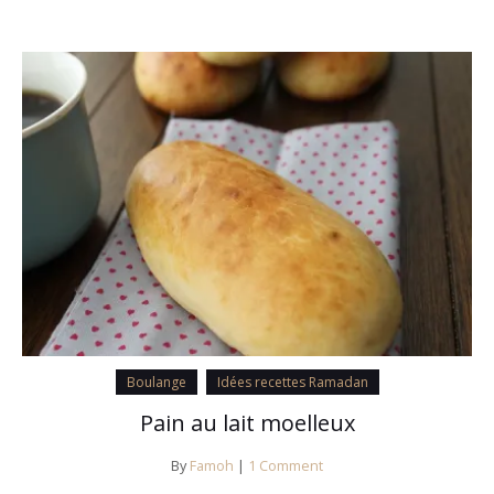
Boulange
Idées recettes Ramadan
Pain au lait moelleux
By
Famoh
|
1 Comment