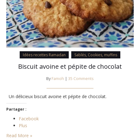
Idées recettes Ramadan
Sablés, Cookies, muffins
Biscuit avoine et pépite de chocolat
By
Famoh
|
35 Comments
Un délicieux biscuit avoine et pépite de chocolat.
Partager :
Facebook
Plus
Read More »