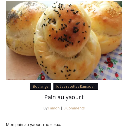
Boulange
Idées recettes Ramadan
Pain au yaourt
By
Famoh
|
0 Comments
Mon pain au yaourt moelleux.