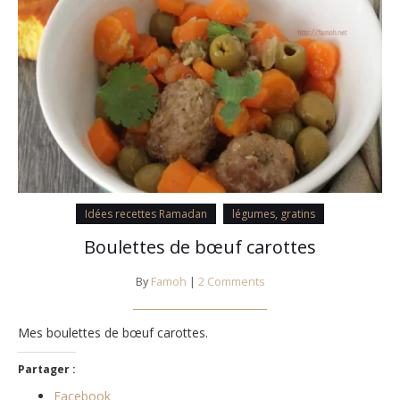
Idées recettes Ramadan
légumes, gratins
Boulettes de bœuf carottes
By
Famoh
|
2 Comments
Mes boulettes de bœuf carottes.
Partager :
Facebook