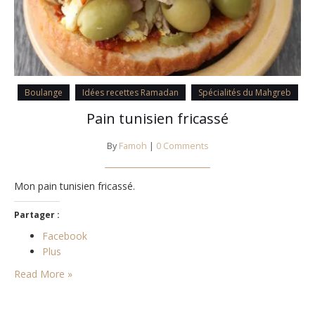
Boulange
Idées recettes Ramadan
Spécialités du Mahgreb
Pain tunisien fricassé
By
Famoh
|
0 Comments
Mon pain tunisien fricassé.
Partager :
Facebook
Plus
Read More »