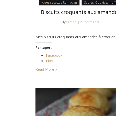
Idées recettes Ramadan
Sablés, Cookies, muff
Biscuits croquants aux amand
By
Famoh
|
2 Comments
Mes biscuits croquants aux amandes à croquer!
Partager :
Facebook
Plus
Read More »