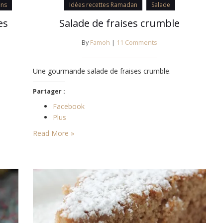
ins
Idées recettes Ramadan
Salade
es
Salade de fraises crumble
By
Famoh
|
11 Comments
Une gourmande salade de fraises crumble.
Partager :
Facebook
Plus
Read More »