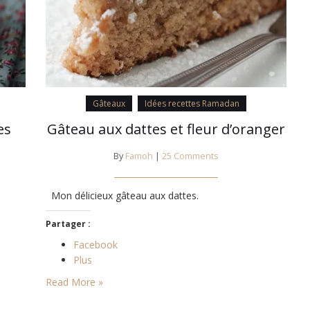
Gâteaux
Idées recettes Ramadan
es
Gâteau aux dattes et fleur d’oranger
By
Famoh
|
25 Comments
Mon délicieux gâteau aux dattes.
Partager :
Facebook
Plus
Read More »