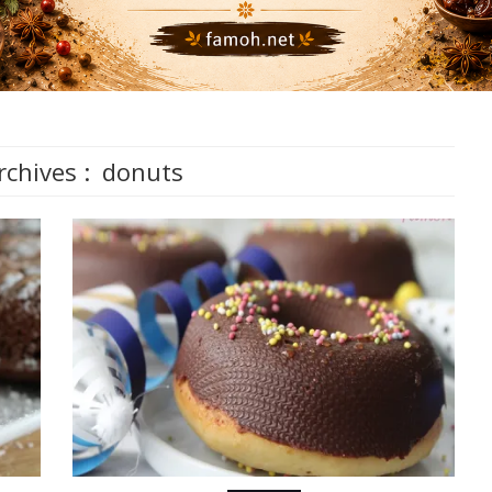
rchives :
donuts