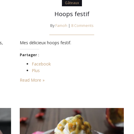
Gâteaux
Hoops festif
By
Famoh
|
8 Comments
s,
Mes délicieux hoops festif.
Partager :
Facebook
Plus
Read More »