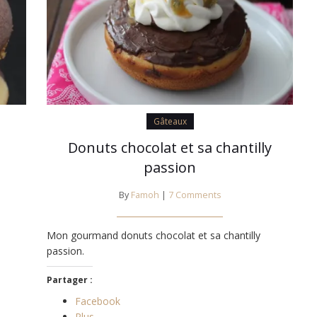
Gâteaux
Donuts chocolat et sa chantilly
passion
By
Famoh
|
7 Comments
Mon gourmand donuts chocolat et sa chantilly
passion.
Partager :
Facebook
Plus