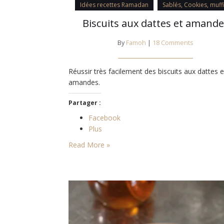
Idées recettes Ramadan
Sablés, Cookies, muff
Biscuits aux dattes et amande
By
Famoh
|
18 Comments
Réussir très facilement des biscuits aux dattes e
amandes.
Partager :
Facebook
Plus
Read More »