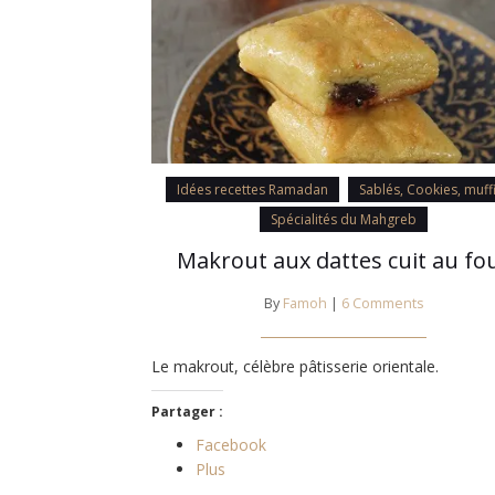
Idées recettes Ramadan
Sablés, Cookies, muff
Spécialités du Mahgreb
Makrout aux dattes cuit au fo
By
Famoh
|
6 Comments
Le makrout, célèbre pâtisserie orientale.
Partager :
Facebook
Plus