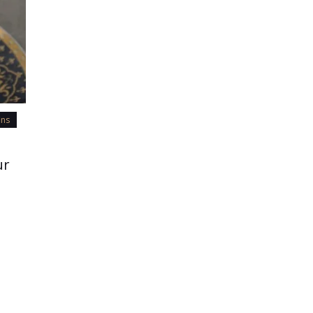
ins
ur