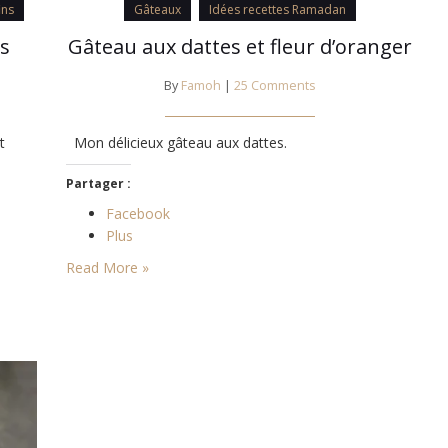
ins
Gâteaux
Idées recettes Ramadan
s
Gâteau aux dattes et fleur d’oranger
By
Famoh
|
25 Comments
t
Mon délicieux gâteau aux dattes.
Partager :
Facebook
Plus
Read More »