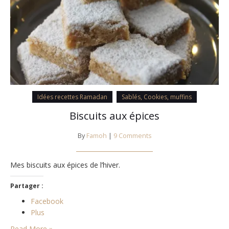
Idées recettes Ramadan
Sablés, Cookies, muffins
Biscuits aux épices
By
Famoh
|
9 Comments
Mes biscuits aux épices de l’hiver.
Partager :
Facebook
Plus
Read More »