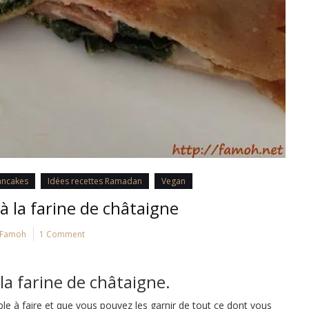
ancakes
Idées recettes Ramadan
Vegan
à la farine de châtaigne
Famoh
1 Comment
la farine de châtaigne.
mple à faire et que vous pouvez les garnir de tout ce dont vous