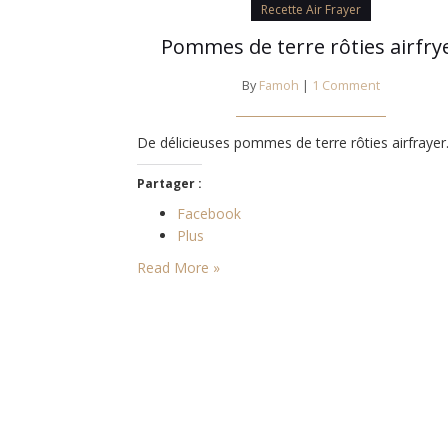
Recette Air Frayer
Pommes de terre rôties airfry
By
Famoh
|
1 Comment
De délicieuses pommes de terre rôties airfrayer
Partager :
Facebook
Plus
Read More »