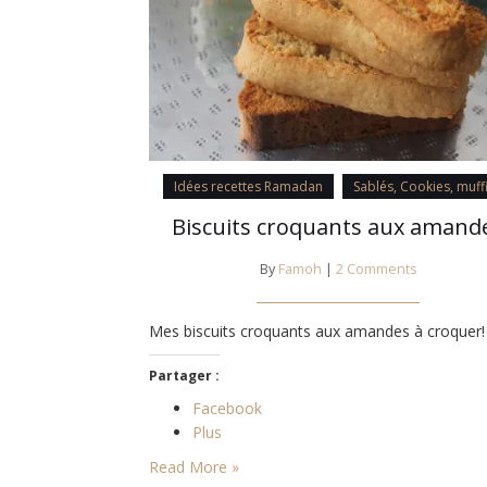
Idées recettes Ramadan
Sablés, Cookies, muff
Biscuits croquants aux amand
By
Famoh
|
2 Comments
Mes biscuits croquants aux amandes à croquer!
Partager :
Facebook
Plus
Read More »