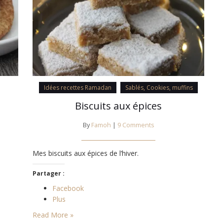
Idées recettes Ramadan
Sablés, Cookies, muffins
Biscuits aux épices
By
Famoh
|
9 Comments
Mes biscuits aux épices de l’hiver.
Partager :
Facebook
Plus
Read More »