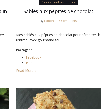
Sablés, Cookies, muffins
alin
Sablés aux pépites de chocolat
By
Famoh
|
15 Comments
er!
Mes sablés aux pépites de chocolat pour démarrer la
rentrée avec gourmandise!
Partager :
Facebook
Plus
Read More »