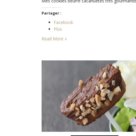
Mes cookies beurre cacahuètes très gourmands
Partager :
Facebook
Plus
Read More »