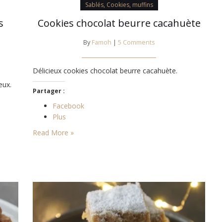
Sablés, Cookies, muffins
s
Cookies chocolat beurre cacahuète
By
Famoh
|
5 Comments
Délicieux cookies chocolat beurre cacahuète.
eux.
Partager :
Facebook
Plus
Read More »